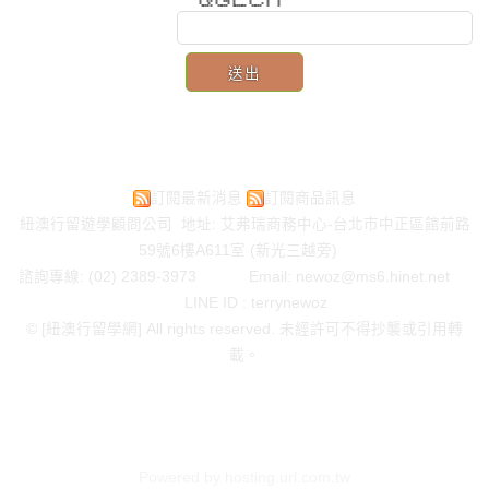
* * * * *** * * * *
* * * * * * * * *
**** * ***** ******* ***** * *
訂閱最新消息
訂閱商品訊息
紐澳行留遊學顧問公司 地址: 艾弗瑞商務中心-台北市中正區館前路
59號6樓A611室 (新光三越旁)
諮詢專線: (02) 2389-3973 Email:
newoz@ms6.hinet.net
LINE ID : terrynewoz
© [紐澳行留學網] All rights reserved. 未經許可不得抄襲或引用轉
載。
Powered by hosting.url.com.tw